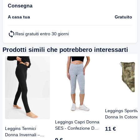
Consegna
A casa tua
Gratuito
Resi gratuiti entro 30 giorni
Prodotti simili che potrebbero interessarti
Leggings Sportivi
Donna In Cotone
Leggings Capri Donna
Elasticizzato - Vit
SES - Confezione Da
11 €
Leggins Termici
Alta, Gamba
2 Pezzi, 95% Cotone
Donna Invernali –
Affusolata, Morbi
9 €