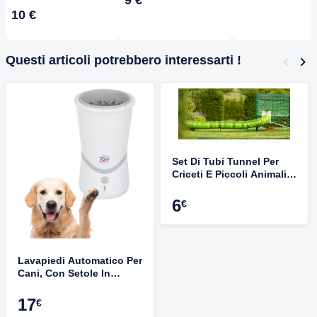
5% Elastan, Vita Alta,
Pantaloni A
Traspiranti
10 €
Comodissimi Per Tutto
Compressione
Il Giorno
Snellenti, Non
Trasparenti, Taglia
Questi articoli potrebbero interessarti !
Unica
Set Di Tubi Tunnel Per
Criceti E Piccoli Animali -
8 Pezzi, Diametro 5.5 Cm,
Collegabili Per Gabbie
6
€
Lavapiedi Automatico Per
Cani, Con Setole In
Silicone, Ricaricabile, Per
Zampe Sporche Di
17
€
Fango/sabbia (bianco E