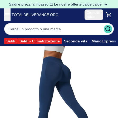
Saldi e prezzi al ribasso ⛱️ Le nostre offerte calde calde
Connettiti
TOTALDELIVERANCE.ORG
subito
Sono un privato
Accedere al mio account
Sono un Professionista
Saldi
Saldi - Climatizzazione
Seconda vita
ManoExpress
Accedere ai prezzi Pro