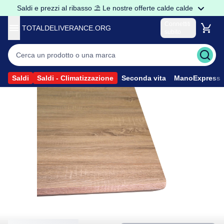
Saldi e prezzi al ribasso ⛱️ Le nostre offerte calde calde
Connettiti
TOTALDELIVERANCE.ORG
subito
Sono un privato
Accedere al mio account
Sono un Professionista
Saldi
Saldi - Climatizzazione
Seconda vita
ManoExpress
Accedere ai prezzi Pro