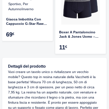
Giacca Imbottita Con
Cappuccio G-Star Raw
Vodan - Uomo, Parka
Boxer A Pantaloncino
Sportivo, Per
69
€
Jack & Jones Uomo –
Autunno/inverno
Confezione Da 3 Pezzi In
Cotone Elastan, Comodi
11
€
E Morbidi
Dettagli del prodotto
Vuoi creare un tavolo unico o rivitalizzare un vecchio
mobile? Questo top in resina naturale della Vacchetti è la
base perfetta! Misura 70 cm di lunghezza, 50 cm di
larghezza e 3 cm di spessore, per un peso netto di circa
7,95 kg. La resina ha un aspetto naturale, con venature e
sfumature che ricordano il legno o la pietra, ma con una
finitura liscia e resistente. È pronto per essere appoggiato
su un supporto o fissato come piano di lavoro. Perfetto per