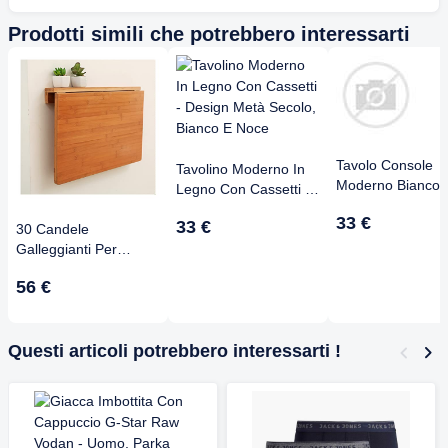
Prodotti simili che potrebbero interessarti
Tavolo Console
Tavolino Moderno In
Moderno Bianco
Legno Con Cassetti -
Effetto Marmo C
Design Metà Secolo,
33 €
33 €
Gambe Oro - Con
30 Candele
Bianco E Noce
Sottile Per Ingre
Galleggianti Per
Soggiorno 120x3
Vasca, Piscina,
56 €
Cm
Matrimoni - 3 Colori -
Cera Senza Fuliggine
Questi articoli potrebbero interessarti !