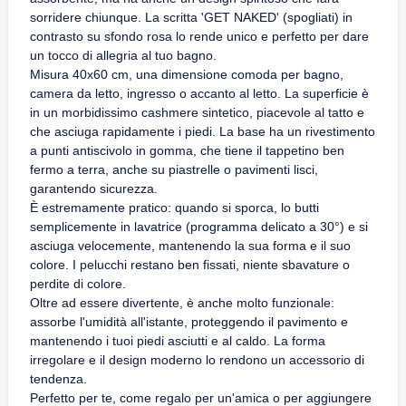
sorridere chiunque. La scritta 'GET NAKED' (spogliati) in
contrasto su sfondo rosa lo rende unico e perfetto per dare
un tocco di allegria al tuo bagno.
Misura 40x60 cm, una dimensione comoda per bagno,
camera da letto, ingresso o accanto al letto. La superficie è
in un morbidissimo cashmere sintetico, piacevole al tatto e
che asciuga rapidamente i piedi. La base ha un rivestimento
a punti antiscivolo in gomma, che tiene il tappetino ben
fermo a terra, anche su piastrelle o pavimenti lisci,
garantendo sicurezza.
È estremamente pratico: quando si sporca, lo butti
semplicemente in lavatrice (programma delicato a 30°) e si
asciuga velocemente, mantenendo la sua forma e il suo
colore. I pelucchi restano ben fissati, niente sbavature o
perdite di colore.
Oltre ad essere divertente, è anche molto funzionale:
assorbe l'umidità all'istante, proteggendo il pavimento e
mantenendo i tuoi piedi asciutti e al caldo. La forma
irregolare e il design moderno lo rendono un accessorio di
tendenza.
Perfetto per te, come regalo per un'amica o per aggiungere