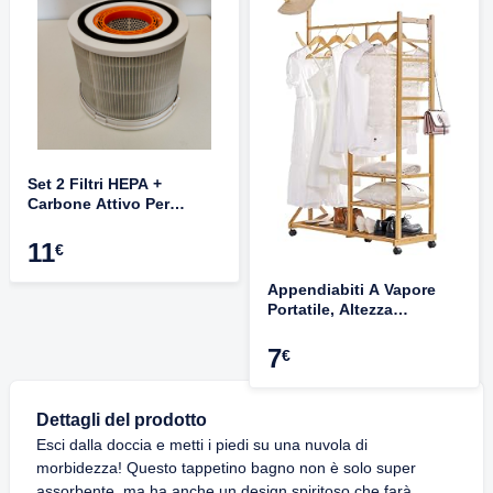
Set 2 Filtri HEPA +
Carbone Attivo Per
Purificatore Levoit Core
300/300S/300-RF - Filtro A
11
€
3 Stadi Bianco
Appendiabiti A Vapore
Portatile, Altezza
Regolabile Fino A 160
Cm, Rotazione 360°,
7
€
Colore Bianco
Dettagli del prodotto
Esci dalla doccia e metti i piedi su una nuvola di
morbidezza! Questo tappetino bagno non è solo super
assorbente, ma ha anche un design spiritoso che farà