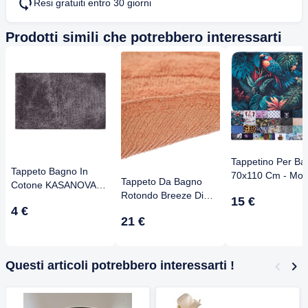
Resi gratuiti entro 30 giorni
Prodotti simili che potrebbero interessarti
Tappetino Per Ba
Tappeto Bagno In
70x110 Cm - Mor
Tappeto Da Bagno
Cotone KASANOVA
Antiscivolo,
Rotondo Breeze Di
50x80 Cm - Grigio
15 €
Asciugatura Rapi
RugVista - ∅ 70 Cm,
4 €
Scuro, Super
Lavabile In Lavatr
21 €
Pelo Corto In Cotone,
Assorbente E
Design Piume
Antiscivolo, Lavabile A
Lavabile, Design
30°C, Colore Terra
Semplice Per Ogni
Questi articoli potrebbero interessarti !
Bagno