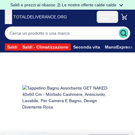
Saldi e prezzi al ribasso ⛱️ Le nostre offerte calde calde
Connettiti
TOTALDELIVERANCE.ORG
subito
Sono un privato
Accedere al mio account
Sono un Professionista
Saldi
Saldi - Climatizzazione
Seconda vita
ManoExpress
Accedere ai prezzi Pro