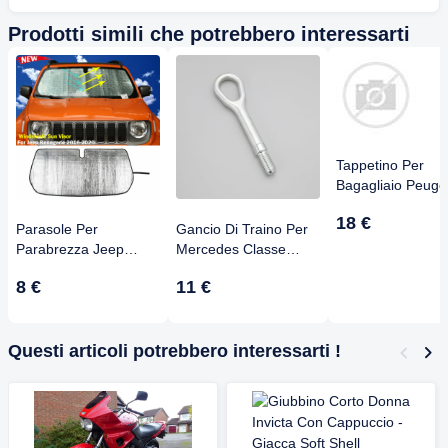
Prodotti simili che potrebbero interessarti
Tappetino Per
Bagagliaio Peuge
3008 Dal 2016 - 
18 €
In Gomma TPE
Parasole Per
Gancio Di Traino Per
Personalizzata,
Parabrezza Jeep
Mercedes Classe
Antiscivolo, Bordo
Renegade 2015-2022
A/B/C/E/S - Argento
8 €
11 €
3-6 Cm
- Riflettente UV,
Metallo, Numero Parte
Pieghevole, 139,7 X
A2206280135,
63,5 Cm
Installazione Facile
Questi articoli potrebbero interessarti !