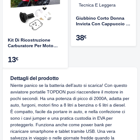
Giubbino Corto Donna
Invicta Con Cappuccio -
Giacca Soft Shell Tecnica
E Leggera
38
€
Kit Di Ricostruzione
Carburatore Per Moto
Yamaha TDM 850, XTZ
750 - 2 Set Completi Con
13
€
Guarnizioni E Accessori
Dettagli del prodotto
Niente panico se la batteria dell’auto si scarica! Con questo
avviatore portatile TOPDON puoi riaccendere il motore in
pochi secondi. Ha una potenza di picco di 2000A, adatta per
auto, furgoni, motori fino a 8 litri a benzina o 6 litri a diesel.
È compatto, facile da portare in auto, e nella confezione ci
sono i cavi jumper e una pratica custodia in EVA per
proteggerlo. Funziona anche come power bank per
ricaricare smartphone e tablet tramite USB. Una vera
salvezza in viaggio o nelle giornate fredde quando la