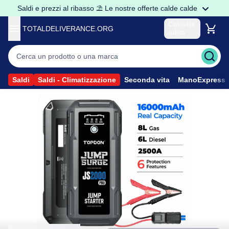
Saldi e prezzi al ribasso ⛱️ Le nostre offerte calde calde
Connettiti
TOTALDELIVERANCE.ORG
subito
Sono un privato
Accedere al mio account
Sono un Professionista
Saldi
Saldi - Climatizzazione
Seconda vita
ManoExpress
Accedere ai prezzi Pro